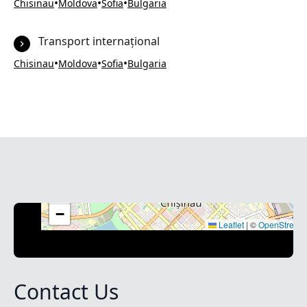
•
•
•
Chisinau
Moldova
Sofia
Bulgaria
Transport internațional
•
•
•
Chisinau
Moldova
Sofia
Bulgaria
+
−
Leaflet
|
©
OpenStreet
Contact Us