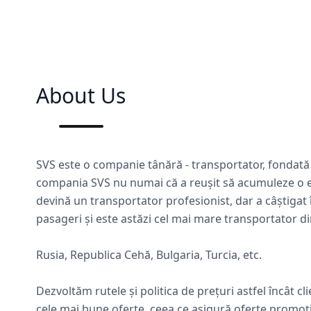
About Us
SVS este o companie tânără - transportator, fondată î
compania SVS nu numai că a reușit să acumuleze o e
devină un transportator profesionist, dar a câștigat 
pasageri și este astăzi cel mai mare transportator din
Rusia, Republica Cehă, Bulgaria, Turcia, etc.
Dezvoltăm rutele și politica de prețuri astfel încât cli
cele mai bune oferte, ceea ce asigură oferte promoți