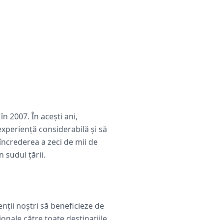
n 2007. În acești ani,
xperiență considerabilă și să
încrederea a zeci de mii de
 sudul țării.
enții noștri să beneficieze de
onale către toate destinațiile