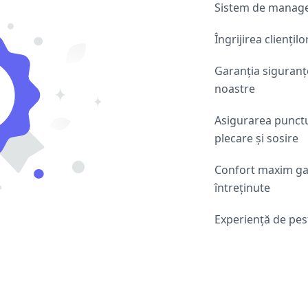
Sistem de managem
Îngrijirea cliențil
Garanția siguranțe
noastre
Asigurarea punctua
plecare și sosire
Confort maxim gar
întreținute
Experiență de pes