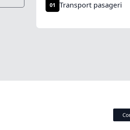
Transport pasageri
01
Co