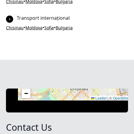
•
•
•
Chisinau
Moldova
Sofia
Bulgaria
Transport internațional
•
•
•
Chisinau
Moldova
Sofia
Bulgaria
+
−
Leaflet
|
©
OpenStreet
Contact Us